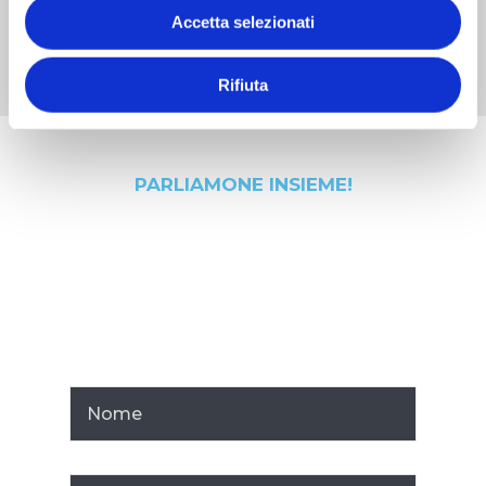
Accetta selezionati
Rifiuta
PARLIAMONE INSIEME!
Contattaci
per scoprire
come possiamo fare la
differenza per la tua
azienda.