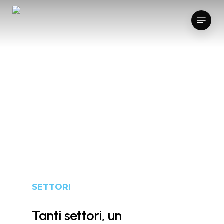
Skip
Menu
to
main
content
I nostri
progetti
SETTORI
Tanti settori, un