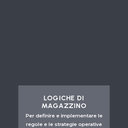
ARTICOLI
Per gestire le informazioni
sugli articoli presenti in
magazzino, registrarne tutti i
dettagli rilevanti e tenerne
traccia.
SCOPRI DI PIÙ →
LOGICHE DI
MAGAZZINO
Per definire e implementare le
regole e le strategie operative