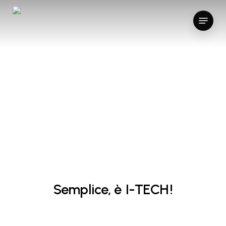
Skip
Menu
to
main
content
Come
funziona
Semplice, è
I-TECH
!