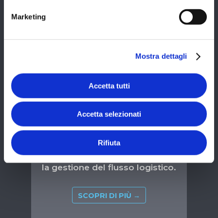
Marketing
REPORTISTICA
Mostra dettagli
Per generare e visualizzare
rapporti o report relativi alle
Accetta tutti
attività e alle prestazioni del
magazzino, fornendo
Accetta selezionati
informazioni-chiave per
monitorare, analizzare e
Rifiuta
prendere decisioni riguardanti
la gestione del flusso logistico.
SCOPRI DI PIÙ →