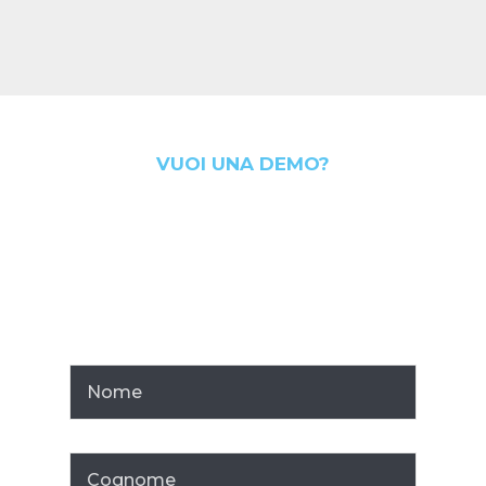
VUOI UNA DEMO?
Contattaci
per scoprire
come possiamo fare la
differenza per la tua
azienda.