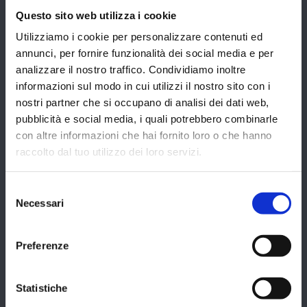
Questo sito web utilizza i cookie
SCOPRI DI PIÙ →
Utilizziamo i cookie per personalizzare contenuti ed
annunci, per fornire funzionalità dei social media e per
analizzare il nostro traffico. Condividiamo inoltre
informazioni sul modo in cui utilizzi il nostro sito con i
nostri partner che si occupano di analisi dei dati web,
ACCESSORI E AREE
pubblicità e social media, i quali potrebbero combinarle
ESTERNE
con altre informazioni che hai fornito loro o che hanno
raccolto dal tuo utilizzo dei loro servizi.
Per gestire accessori e
dispositivi associati ai
Selezione
magazzini verticali e alle aree
Necessari
del
esterne, utilizzati per le attività
consenso
di stoccaggio e
Preferenze
movimentazione degli articoli.
Statistiche
SCOPRI DI PIÙ →