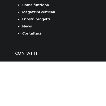
Come funziona
Magazzini verticali
I nostri progetti
News
Contattaci
CONTATTI
Logistech Srl
Via Galasso Alghisi n. 1/a Carpi 41011 (MO)
Telefono:
+39 0598635366
E-mail:
info@logistechsrl.com