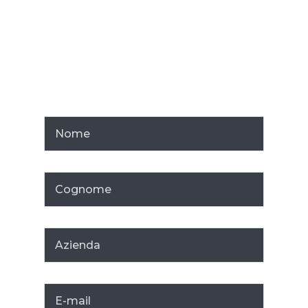
portare la logistica del tuo
magazzino a un livello più alto, che
Contattaci
per scoprire
come possiamo fare la
non avevi mai sperimentato. La
differenza per la tua
nostra missione? Accelerare
azienda.
l’evoluzione delle imprese, liberare il
loro potenziale e anche il tuo.