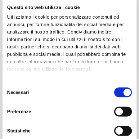
un’interfaccia user friendly intuitiva
Questo sito web utilizza i cookie
e personalizzabile, ottimizzata per
Utilizziamo i cookie per personalizzare contenuti ed
tutti i dispositivi.
annunci, per fornire funzionalità dei social media e per
analizzare il nostro traffico. Condividiamo inoltre
informazioni sul modo in cui utilizzi il nostro sito con i
nostri partner che si occupano di analisi dei dati web,
pubblicità e social media, i quali potrebbero combinarle
con altre informazioni che hai fornito loro o che hanno
raccolto dal tuo utilizzo dei loro servizi.
Selezione
Necessari
del
consenso
Modulare
Preferenze
Statistiche