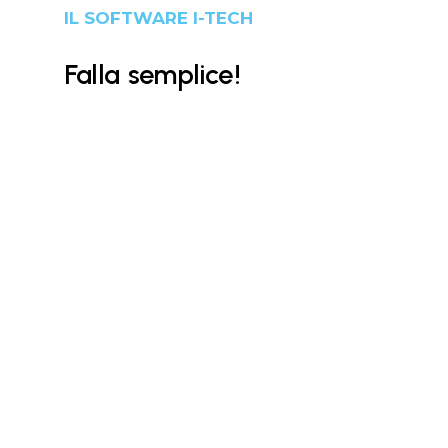
IL SOFTWARE I-TECH
Falla
semplice
!
E porta il tuo magazzino a
un altro livello di efficienza.
Proprio come te, in tutto quello che
facciamo cerchiamo l’efficienza.