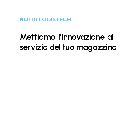
NOI DI LOGISTECH
Mettiamo
l’innovazione
al
servizio del tuo magazzino
Perché un software
intuitivo è un software
Semplificare la gestione di processi
efficiente!